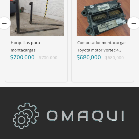
Computador montacargas
Cuerpo de aceleración
Toyota motor Vortec 4.3
montacargas Toyota
$680,000
$870,000
0
$680,000
$870,000